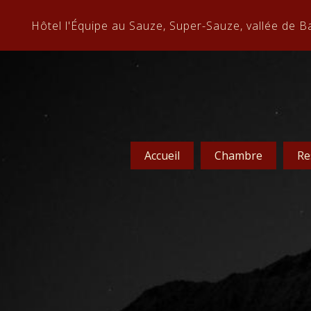
Hôtel l'Équipe au Sauze, Super-Sauze, vallée de B
Accueil
Chambre
Re