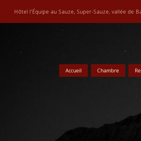
Hôtel l'Équipe au Sauze, Super-Sauze, vallée de B
Accueil
Chambre
Re