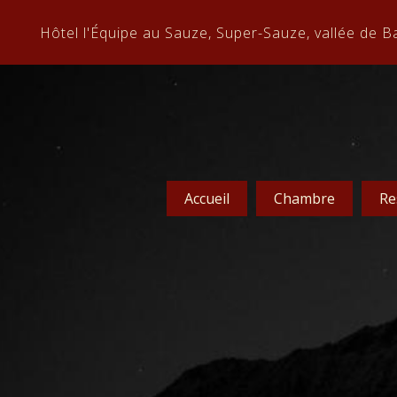
Hôtel l'Équipe au Sauze, Super-Sauze, vallée de B
Accueil
Chambre
Re